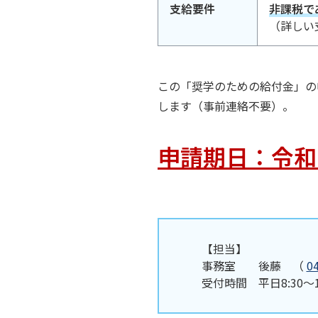
支給要件
非課税で
（詳しい
この「奨学のための給付金」の
します（事前連絡不要）。
申請期日：令和
【担当】
事務室 後藤 （
0
受付時間 平日8:30～17